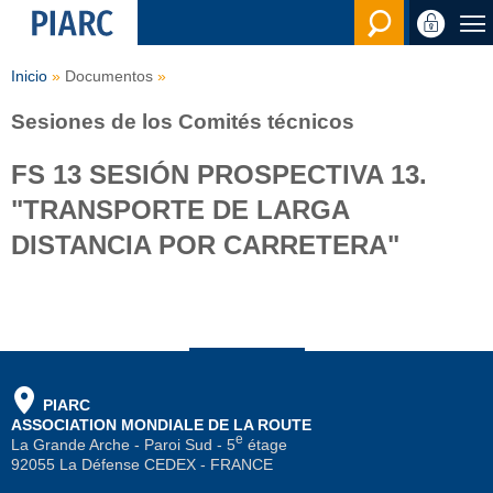
Buscar
Inicio
Documentos
Sesiones de los Comités técnicos
FS 13 SESIÓN PROSPECTIVA 13.
"TRANSPORTE DE LARGA
DISTANCIA POR CARRETERA"
PIARC
ASSOCIATION MONDIALE DE LA ROUTE
e
La Grande Arche - Paroi Sud - 5
étage
92055 La Défense CEDEX - FRANCE