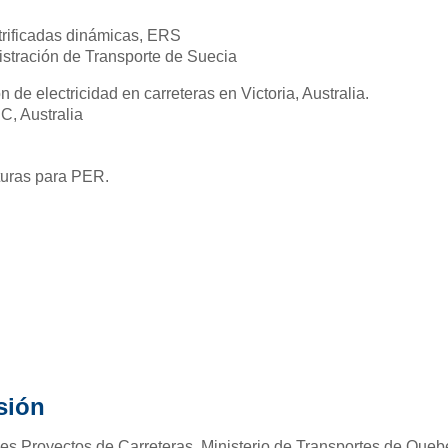
ctrificadas dinámicas, ERS
stración de Transporte de Suecia
e electricidad en carreteras en Victoria, Australia.
, Australia
turas para PER.
sión
 Proyectos de Carreteras, Ministerio de Transportes de Quebe