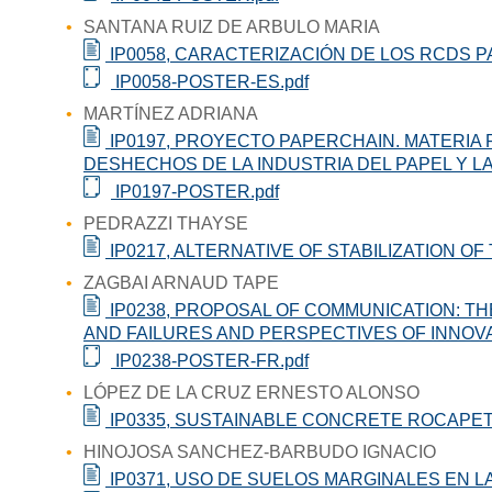
SANTANA RUIZ DE ARBULO MARIA
IP0058, CARACTERIZACIÓN DE LOS RCDS 
IP0058-POSTER-ES.pdf
MARTÍNEZ ADRIANA
IP0197, PROYECTO PAPERCHAIN. MATERIA
DESHECHOS DE LA INDUSTRIA DEL PAPEL Y L
IP0197-POSTER.pdf
PEDRAZZI THAYSE
IP0217, ALTERNATIVE OF STABILIZATION 
ZAGBAI ARNAUD TAPE
IP0238, PROPOSAL OF COMMUNICATION: TH
AND FAILURES AND PERSPECTIVES OF INNOV
IP0238-POSTER-FR.pdf
LÓPEZ DE LA CRUZ ERNESTO ALONSO
IP0335, SUSTAINABLE CONCRETE ROCAPET
HINOJOSA SANCHEZ-BARBUDO IGNACIO
IP0371, USO DE SUELOS MARGINALES EN L